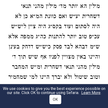
מילין הא יותר מד׳ מילין מהני תנאי
דשחרית יע״ש ואם כוונת המ״א כן לא
היה לסתום ועוד בקס״ג היה ציין ליש״ש
עכ״פ טוב יותר להתנות כה״ג ממפה אלא
ש״מ דבהא לבד פסק כיש״ש דדחק בעינן
והיינו באין מצויין לפניו אף שיש תוך ד׳
מילין מהני תנאי דשחרית ומ״ש המחבר
וטוב שיטול ולא יברך היינו למי שמחמיר
בחסידות אבל מדינא אף מצויים לפניו
We use cookies to give you the best experience possible on
our site. Click OK to continue using Sefaria.
Learn More
.
יוכל להתנות וכ״מ בלבוש וטוב לחומרא
OK