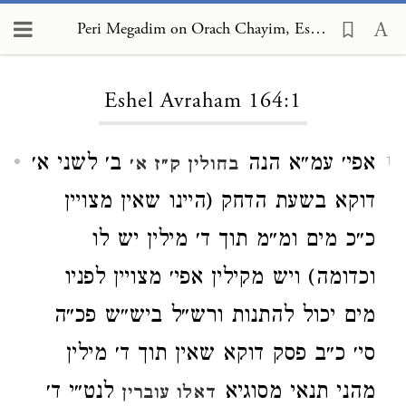
Peri Megadim on Orach Chayim, Eshel Avraham 164:1
Loading...
Eshel Avraham 164:1
אפי׳ עמ״א הנה
ב׳ לשני א׳
בחולין ק״ז א׳
1
דוקא בשעת הדחק (היינו שאין מצויין
כ״כ מים ומ״מ תוך ד׳ מילין יש לו
וכדומה) ויש מקילין אפי׳ מצויין לפניו
מים יכול להתנות ורש״ל ביש״ש פכ״ה
סי׳ כ״ב פסק דוקא שאין תוך ד׳ מילין
מהני תנאי מסוגיא
לנט״י ד׳
דאלו עוברין