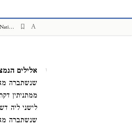
Peri Chadash on Mishneh Torah, Foreign Worship and Customs of the Nations 7:7
אלילים הנמצא
1
שנשתברה מאיל
ממתניתין דקת
לישני ליה דשא
שנשתברה מאי