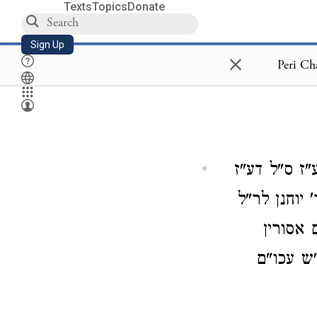
Texts
Topics
Donate
Sign Up
×
ז ס"ל דע"ז
יוחנן לר"ל
 אסורין
"ש עכו"ם