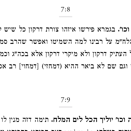
7:8
כו'.
בגמרא פירשו איזהו צורת דרקון כל שיש לו 
לח"מ על רבינו למה השמיטו ואפשר שהרב סמך
 העתיק דרקון ולא מיקרי דרקון אלא בכה"ג וכמו
וגם שם לא ביאר ההיא (דמחזי) [דמחוי] רב אסי 
7:9
וכו' יוליך הכל לים המלח.
תימה דזה מנין לו 