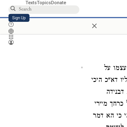
Texts
Topics
Donate
Sign Up
×
עצמו על
ו דא"כ היכי
דבנידה
כרחך מיירי
 כי הא דמר