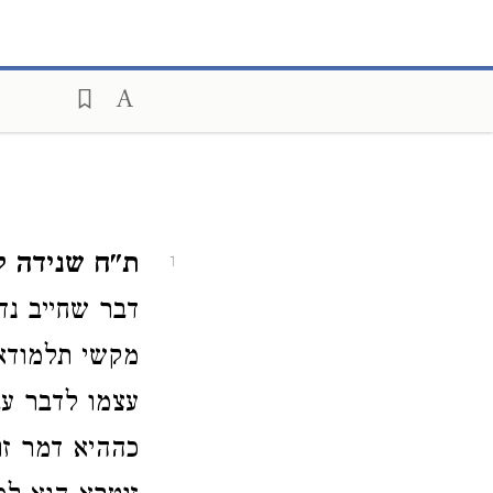
ת"ח שנידה לע
1
דבר שחייב נד
מקשי תלמודא
עצמו לדבר עב
כההיא דמר זו