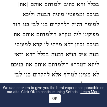
בכלל והא כתיב ולמדתם אותם [את]
בניכם וממעטין מיניה הבנות וליכא
למימר דה"ק דלהקדים בנו לבן בנו הוה
מפיקינן ליה מקרא דולמדתם אותם את
בניכם וכיון דלא מייתי לן קרא למעוטי
בנות א"כ הו"א דבנות בכלל דהא ודאי
ליתא דמקרא דולמדתם אותם את בניכם
לא מצינן למילף אלא להקדים בנו לבן
בנו אבל בן בנו לבן חבירו זה מנין לנו
We use cookies to give you the best experience possible on
our site. Click OK to continue using Sefaria.
Learn More
.
על כרחך אינו אלא מקרא דוהודעתם
OK
לבניך ולבני בניך וא"כ לא הוה מצי