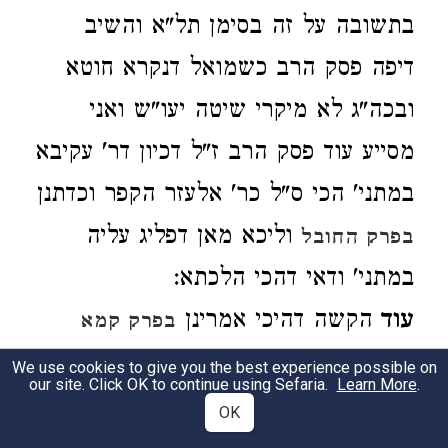
בתשובה על זה בסימן תל"א והשיב
דיפה פסק הרב כשמואל דנקרא חוטא
ובכה"ג לא מיקרי שיטה יעו"ש ואני
מסייע עוד פסק הרב ז"ל דכיון דר' עקיבא
במתני' הכי ס"ל כר' אלעזר הקפר וכדתנן
וליכא מאן דפליג עליה
בפרק החובל
במתני' ודאי דהכי הלכתא:
עוד
הקשה דהיכי אמרינן
בפרק קמא
דשמואל סבר דנקרא חוטא דהא
דתענית
We use cookies to give you the best experience possible on
our site. Click OK to continue using Sefaria.
Learn More
.
איהו גופיה אמר
כשהקשו שם
בהחובל
OK