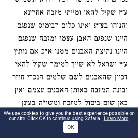
נכרים הו"ל למישרי דכיון דהוא תשמיש
ע"ז שקיל להאי ומייתי מזבח אחרינא
והניחו בצ"ע ואינו כלום דבימוס שנפגם
היינו שנפגם האבן עצמו ומזבח שנפגם
היינו נתיצת האבנים ממנו א"כ אם נותץ
ע"י ישראל לא שייך למימר שקיל להאי
דכיון שהאבנים לשם שלמים הנכרי חוזר
ובונה המזבח באותן האבנים עצמם ואין
כאן שום ביטול למזבח ומשו"ה בעינן
We use cookies to give you the best experience possible on
נותץ רובו ע"י נכרים דוקא דאז הוי ביטול
our site. Click OK to continue using Sefaria.
Learn More
.
OK
וזה ברור: