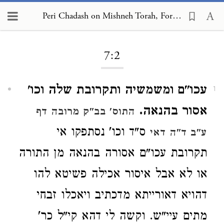
Peri Chadash on Mishneh Torah, Foreign Worship and Customs of the Nations 7:2
Loading...
7:2
עכו"ם ומשמשיה ותקרובת שלה וכו'
1
אסור בהנאה.
התוס' בב"ק מרובה דף
ס"ד וכו' נסתפקו אי
ע"ב ד"ה דאי
תקרובת עכו"ם אסורה בהנאה מן התורה
או לא אבל איסור אכילה פשיטא להו
דהויא דאורייתא מדכתיב ויאכלו זבחי
מתים עיי"ש. וקשה לי דהא קי"ל כר'