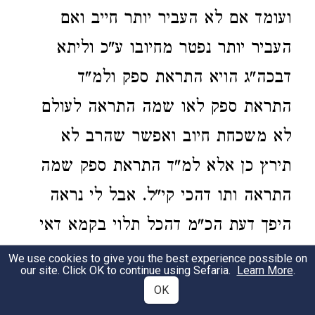
ועומד אם לא העביר יותר חייב ואם
העביר יותר נפטר מחיובו ע"כ וליתא
דבכה"ג הויא התראת ספק ולמ"ד
התראת ספק לאו שמה התראה לעולם
לא משכחת חיוב ואפשר שהרב לא
תירץ כן אלא למ"ד התראת ספק שמה
התראה ותו דהכי קי"ל. אבל לי נראה
היפך דעת הכ"מ דהכל תלוי בקמא דאי
מתרו בקמא ואמרי ליה דאי אינו מעביר
We use cookies to give you the best experience possible on
our site. Click OK to continue using Sefaria.
Learn More
.
כוליה זרעיה דמיחייב סקילה וקביל עליה
OK