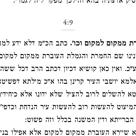
יק אדעתיה בהא והילכך מפקר ליה לגמרי:
4:9
 ממקום למקום וכו'.
כתב הכ"מ דלא ידע למה
ינו שם החמרת והגמלת העוברת ממקום למקום 
ע"כ. ואין כאן קושיא דכיון דכתב הרב דכל ששהת
 אלמא יושבי העיר קרינן בהו א"כ מילתא דפשיט
טא להשלים לרוב להציל שלא ידונו אלא כיחידים
מיעוט להעשות רוב להעשות עיר הנדחת וכדפי'
ברייתא ודין המשנה בכלל וזה פשוט:
א שיירא העוברת ממקום למקום אלא אפילו בני