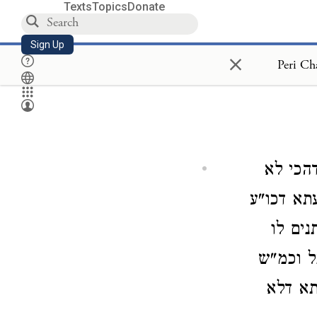
Texts
Topics
Donate
Sign Up
×
הכי לא
תא דכו"ע
נים לו
ל וכמ"ש
תא דלא