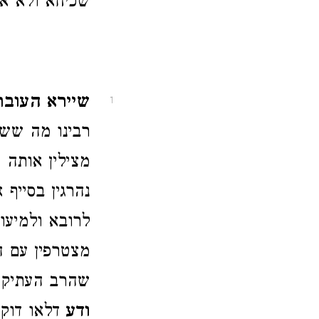
שכיחא ולא אס
שיירא העוברת
1
רבינו מה ששנ
מצילין אותה 
נהרגין בסייף
לרובא ולמיעו
מצטרפין עם ה
שהרב העתיק ה
ודע
דלאו דוק