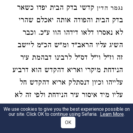
קדשי בדק הבית יפדו כשאר
נגמר הדין
בדק הבית והפודה אותה יאכלם שהרי
לא נאסרו דלאו דידהו הוו ע"כ. וכבר
השיג עליו הראב"ד ומ"ש הכ"מ ליישב
זה וז"ל וי"ל דס"ל לרבינו דבהמת עיר
הנידחת מיקרי ואריא דהקדש הוא דרביע
עלייהו וכיון דנסתלק אריא דהקדש חל
עליו מיד איסור עיר הנידחת ולפי זה לא
קאי ואח"כ שורפין אלא אקדשי בדק
We use cookies to give you the best experience possible on
our site. Click OK to continue using Sefaria.
Learn More
.
הבית עכ"ל. ואין זה כלום דא"כ למה
OK