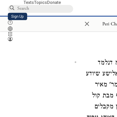
Texts
Topics
Donate
Sign Up
×
דנלמד
לישע שיודע
ר' מאיר
 מבת קול
ן מקבלים