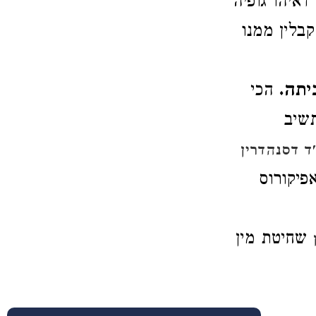
דאיהו גופיה
בלין ממנו
יתה.
הכי
שיב
ד דסנהדרין
פיקורוס
שחיטת מין