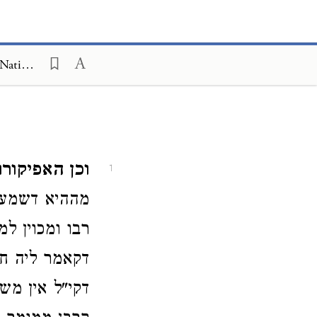
Peri Chadash on Mishneh Torah, Foreign Worship and Customs of the Nations 2:5
וכן האפיקורו
1
מההיא דשמע א
רבו ומכוין ל
דקאמר ליה חז
דקי"ל אין מש