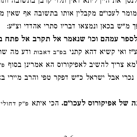
סך את היין ליתא דאין תלוי קרבן בתשובה ותו 
ומר לעכו"ם מקבלין אותו בתשובה אף שאין מק
ך מ"ש בכאן ונמצאו דבריו סתרי אהדדי וצ"ע:
לספר עמהם וכו' שנאמר אל תקרב אל פתח ב
"ז ואי קשיא דהא קתני
ודע מה שת
בפ"ב דאבות
מא צריך להשיב לאפיקורוס הא אמרינן בסוף
פ"
נכרי אבל ישראל כ"ש דפקר טפי והרב מיירי בא
 של אפיקורוס לעכו"ם.
הכי איתא
פ"ק דחולין