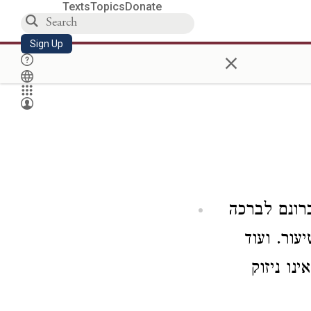
Texts
Topics
Donate
Sign Up
×
כרונם לברכה
עור. ועוד
נו ניזוק