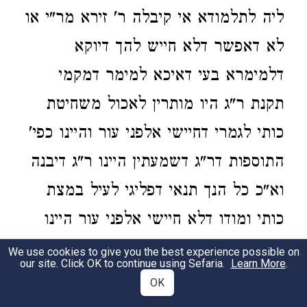
ליה לתלמודא אי קיבלה ר' זירא מר"י או
לא דאפשר דלא חייש להך דיוקא
דלמימרא בעי דאיכא למימר דמקמי
תקנת ר"ג היו מותרין לאכול משחיטת
כותי לגמרי דחיישי אלפני עור והיינו כפי'
התוספות דר"ג דשמעתין היינו ר"ג דיבנה
וא"כ כל הנך תנאי דפליגי לעיל במצת
כותי ומודו דלא חיישי אלפני עור היינו
לאחר תקנת ר"ג וב"ד שראו שחשודין
We use cookies to give you the best experience possible on
our site. Click OK to continue using Sefaria.
Learn More
.
המה בכך א"כ לפ"ז תיקש' אהא דקאמר
OK