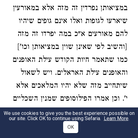
במציאותן נפרדין זה מזה אלא במאורעין
שיארעו לגופות ואלו אינם גופים שיהיו
להם מאורעים א"כ במה יפרדו זה מזה
[והשיב לפי שאינן שוין במציאותן וכו']
כמו שתאמר חיות הקודש עילת האופנים
והאופנים עילת האראלים. ויש לשאול
שיתחייב מזה שלא יהיו המלאכים אלא
י'. וכן אמרו הפילוסופים שמנין השכליים
י'. וא"כ הוא זה היאך יהיו המלאכים
We use cookies to give you the best experience possible on
our site. Click OK to continue using Sefaria.
Learn More
.
הרבה עד אין מספר ובמה יפרדו אלו זה
OK