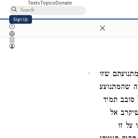
Texts
Topics
Donate
Sign Up
×
מתנועתם שזו
ה שהמתנועע
 סובב תמיד
שיקרב אל
 על זו