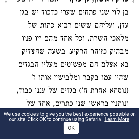
פרק ראשון, גן עדן.
—אמר ר׳ יהושע
4
בן לוי שני פתחים שערי כדכוד יש בגן
עדן, ועליהם ששים רבוא כתות של
מלאכי השרת, וכל אחד מהם זיו פניו
מבהיק כזוהר הרקיע. בשעה שהצדיק
בא אצלם הם מפשיטים מעליו הבגדים
שהיו עמו בקבר ומלבישין אותו ז'
(נוסחא אחרת ח') בגדים של ענני כבוד,
ונותנין בראשו שני כתרים, אחד של
We use cookies to give you the best experience possible on
אבנים טובות ומרגליות, ואחד של זהב
our site. Click OK to continue using Sefaria.
Learn More
.
OK
פרויים, ונותנים ח' הדסים בידו, ומקלסין