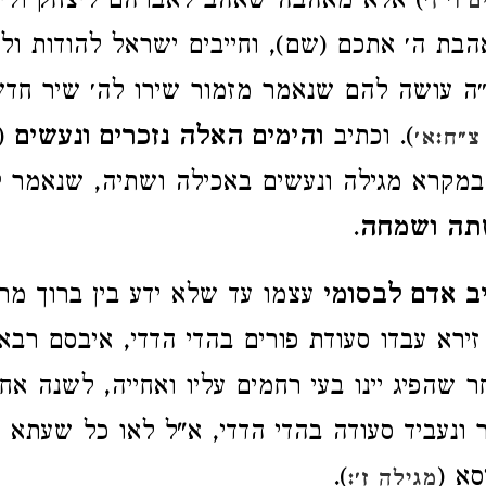
) אלא מאהבה שאהב לאברהם ליצחק וליע
 ו׳ ז׳
בת ה׳ אתכם (שם), וחייבים ישראל להודות ול
ה עושה להם שנאמר מזמור שירו לה׳ שיר חדש
). וכתיב
והימים האלה נזכרים ונעשים
(
צ״ח:א׳
 במקרא מגילה ונעשים באכילה ושתיה, שנאמר
ל
שתה ושמחה
.
ב אדם לבסומי
עצמו עד שלא ידע בין ברוך מרד
 זירא עבדו סעודת פורים בהדי הדדי, איבסם רב
ר שהפיג יינו בעי רחמים עליו ואחייה, לשנה אח
 ונעביד סעודה בהדי הדדי, א"ל לאו כל שעתא 
סא (
).
מגילה ז׳: