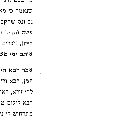
מרובכם (
דברים
שנאמר כי מאה
נס ונס שהקב״
עשה (
תהילים 
), נזכרים
כ״ח
אותם ימי מ
אמר רבא חיי
4
המן, רבא ור׳
לר׳ זירא, לאח
רבא ליקום מר
מתרחיש לי ני