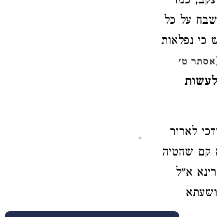
קב, כמו
שבח על כל
 כי נפלאות
אסתר ט׳
עשות
כי לארור
א קם שחטיה
רינא א"ל
ושעתא