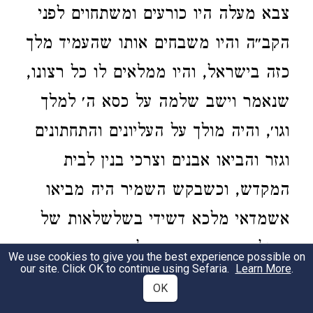
צבא מעלה היו כורעים ומשתחוים לפני
הקב״ה והיו משבחים אותו שהעמיד מלך
כזה בישראל, והיו ממלאים לו כל רצונו,
שנאמר וישב שלמה על כסא ה׳ למלך
וגו׳, והיה מולך על העליונים והתחתונים
וגזר והביאו אבנים וצרכי בנין לבית
המקדש, וכשבקש השמיר היה מביאו
אשמדאי מלכא דשידי בשלשלאות של
ברזל וטבעת שחקוק עליו שם המפורש
We use cookies to give you the best experience possible on
our site. Click OK to continue using Sefaria.
Learn More
.
והיה תפוס אצלו ימים רבים אפילו אחר
OK
בנין ביהמ״ק, וכשגרמה החטא בקש