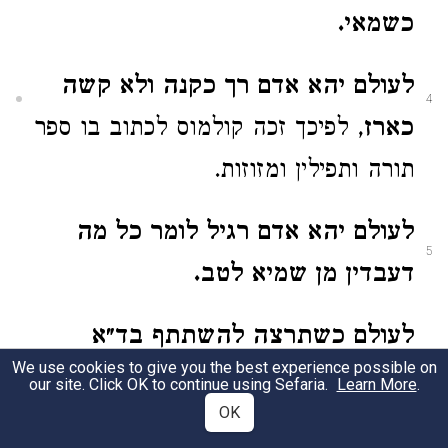
כשמאי.
לעולם יהא אדם רך כקנה ולא קשה
4
כארז
, לפיכך זכה קולמוס לכתוב בו ספר
תורה ותפילין ומזוזות.
לעולם יהא אדם רגיל לומר כל מה
5
דעבדין מן שמיא לטב.
לעולם כשתרצה להשתתף בד״א
6
We use cookies to give you the best experience possible on
השתתף עם צדיק עני ולא עם רשע
our site. Click OK to continue using Sefaria.
Learn More
.
OK
עשיר
, ויפה ת״ת עם דרך ארץ.