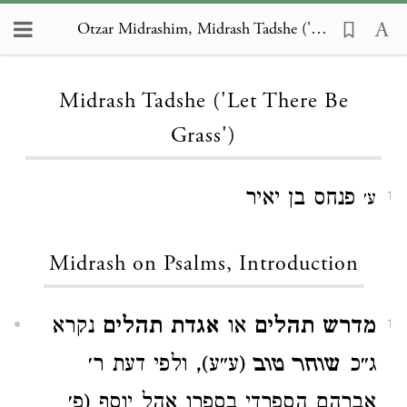
Otzar Midrashim, Midrash Tadshe ('Let There Be Grass')
Loading...
Midrash Tadshe ('Let There Be
Grass')
פנחס בן יאיר
ע׳
1
Midrash on Psalms, Introduction
מדרש תהלים
או
אגדת תהלים
נקרא
1
ג״כ
שוחר טוב
(ע״ע), ולפי דעת ר׳
אברהם הספרדי בספרו אהל יוסף (פ׳