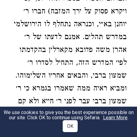
ויקרא פסוק על ירך המזבח) חברו ר׳
יוחנן בא״י, וכנראה נתחלף לו הירושלמי
במדרש תהלים. אמנם לדעתו של ר׳
אהרן משה פדובא מקארלין בהקדמתו
לפי׳ המדרש הזה, התחיל לסדרו ר׳
שמעון ברבי, והבאים אחריו השלימוהו.
ומביא ראיה ממה שאמרו בגמרא כי ר׳
שמעון ברבי עבר לפני ר׳ חייא ולא קם
We use cookies to give you the best experience possible on
מקמיה ואקפיד (ר"ש) ואתא א״ל לאבוה
our site. Click OK to continue using Sefaria.
Learn More
.
שני חומשים שניתי לו בספר תהלים ולא
OK