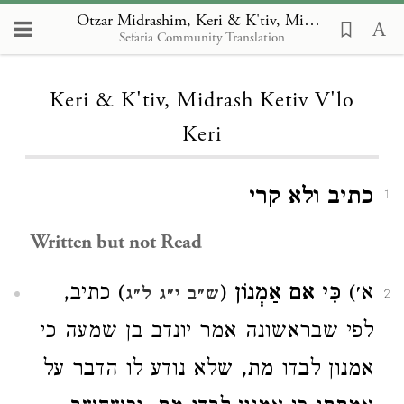
Otzar Midrashim, Keri & K'tiv, Midrash Ketiv V'lo Keri
Sefaria Community Translation
Loading...
Keri & K'tiv, Midrash Ketiv V'lo
Keri
כתיב ולא קרי
1
Written but not Read
) כתיב,
(
כִּי אם אַמְנוֹן
א׳)
ש״ב י״ג ל״ג
2
לפי שבראשונה אמר יונדב בן שמעה כי
אמנון לבדו מת, שלא נודע לו הדבר על