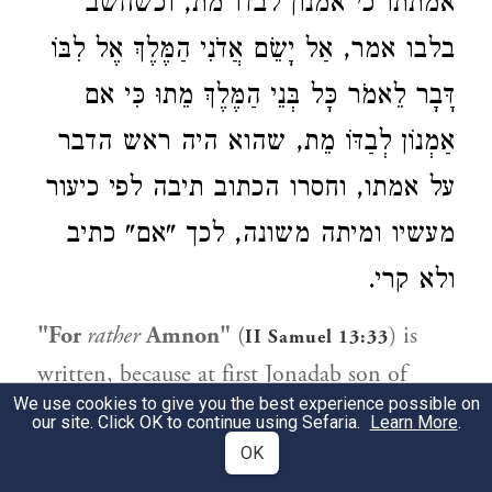
אמתתו כי אמנון לבדו מת, וכשחשב
בלבו אמר, אַל יָשֵׂם אֲדֹנִי הַמֶּלֶךְ אֶל לִבּוֹ
דָּבָר לֵאמֹר כָּל בְּנֵי הַמֶּלֶךְ מֵתוּ כִּי אם
אַמְנוֹן לְבַדּוֹ מֵת, שהוא היה ראש הדבר
על אמתו, וחסרו הכתוב תיבה לפי כיעור
מעשיו ומיתה משונה, לכך "אם" כתיב
ולא קרי.
"For
rather
Amnon"
(
) is
II Samuel 13:33
written, because at first Jonadab son of
We use cookies to give you the best experience possible on
Shim'ah said "for Amnon alone has died,"
our site. Click OK to continue using Sefaria.
Learn More
.
for the truth of the matter that Amnon
OK
alone had died was not known to him, so