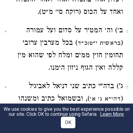
ויכלו, אחד בתפלה ואחד לאחר התפלה
ואחד על הכוס (רוקח סי׳ מ״ט).
ב׳) וה׳ המטיר על סדום ועל עמורה
5
(
) בכל מערבין ערובי
בראשית י״ט:כ״ד
תחומין חוץ ממים ומלח לפי שהוא מין
קללה ואין הגוף ניזון הימנו.
ג') בדה"י כתיב שני דניאל לאביגיל
6
(
), ובשמואל כתיב ומשנהו
דהי״א ג׳ א׳
We use cookies to give you the best experience possible on
כלאב לאביגיל (
) לפי שדוד נשא
ש"ב ג׳ ו'
our site. Click OK to continue using Sefaria.
Learn More
.
אביגיל אחר מות נבל והיו חושדין אותו
OK