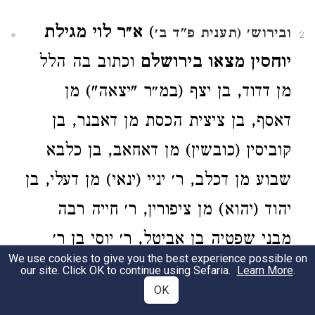
)
א״ר לוי מגילת
ובירוש׳ (תענית פ"ד ב׳
2
יוחסין מצאו בירושלם
וכתוב בה הלל
מן דדוד, בן יצף (במ״ר "יצאה") מן
דאסף, בן ציצית הכסת מן דאבנר, בן
קוביסין (כובשין) מן דאחאב, בן כלבא
שבוע מן דכלב, ר׳ יניי (ינאי) מן דעלי, בן
יהוד (יהוא) מן ציפורין, ר׳ חייה רבה
מבני שפטיה בן אביטל, ר׳ יוסי בן ר׳
We use cookies to give you the best experience possible on
חלפתא מבני יונדב בן רכב, ר׳ נחמיה מן
our site. Click OK to continue using Sefaria.
Learn More
.
OK
נחמיה התרשתא וכו׳.