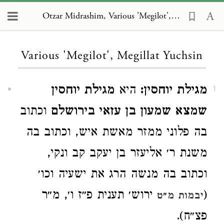
Otzar Midrashim, Various 'Megilot', Megillat Yuchsin
Loading...
Various 'Megilot', Megillat Yuchsin
מגילת יוחסין:
היא
מגילת יוחסין
1
שמצא שמעון בן עזאי בירושלם
וכתוב
בה פלוני ממזר מאשת איש, וכתוב בה
משנת ר׳ אליעזר בן יעקב קב ונקי,
וכתוב בה מנשה הרג את ישעיה וכו׳
(
ירוש׳ תענית פ״ז ו׳, מ״ר
יבמות מ״ט
פצ״ח).