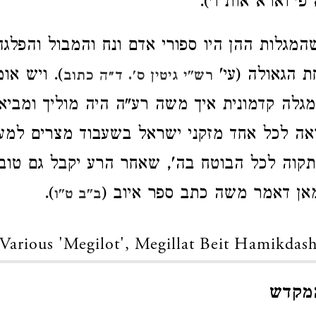
פ׳ וארא אות ו׳).
מגלות ההן היו ספורי אדם ונח והמבול והפלגה 
 הגאולה (עי'
). ויש אומ
רש"י גיטין ס'. ד״ה כתוב
גלה קדמונית איך משה רע"ה היה מוליך ומביא 
אה לכל אחד מזקני ישראל בשעבוד מצרים למען
 תקוה לכל הבוטח בה', שאחר הרע יקבל גם טוב 
 מאן דאמר משה כתב ספר איוב (
).
ב"ב ט"ו
Various 'Megilot', Megillat Beit Hamikdas
המקדש