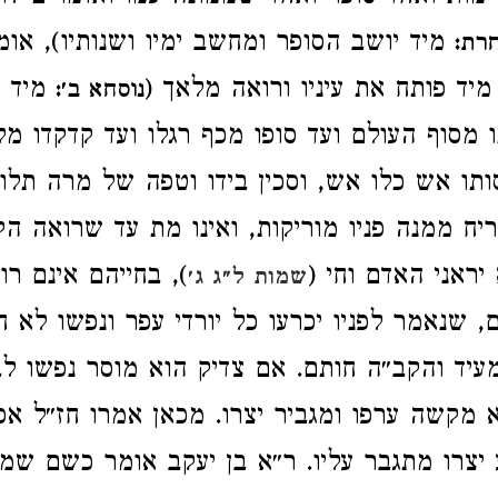
מיד יושב הסופר ומחשב ימיו ושנותיו), אומ
רת:
מיד פותח את עיניו ורואה מלאך (
מיד מ
נוסחא ב׳:
ו מסוף העולם ועד סופו מכף רגלו ועד קדקדו מל
תו אש כלו אש, וסכין בידו וטפה של מרה תלוי
ח ממנה פניו מוריקות, ואינו מת עד שרואה ה
יראני האדם וחי (
), בחייהם אינם רו
שמות ל״ג ג׳
 שנאמר לפניו יכרעו כל יורדי עפר ונפשו לא ח
מעיד והקב״ה חותם. אם צדיק הוא מוסר נפשו לב
 מקשה ערפו ומגביר יצרו. מכאן אמרו חז״ל אפי
צרו מתגבר עליו. ר״א בן יעקב אומר כשם שמ