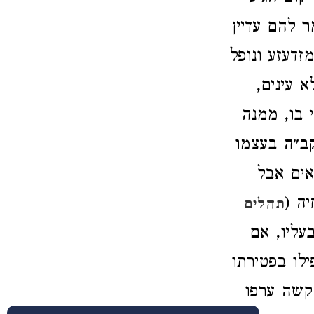
ר להם עדיין
זדעזע ונופל
א עינים,
 בו, ממנה
קב״ה בעצמו
אים אבל
יה (
תהלים
עליו, אם
לו בפטירתו
קשה ערפו