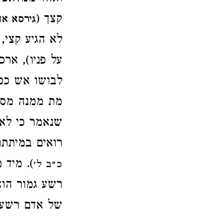
קצך (
גירסא אח
לא הגיע קצי, 
על פניו), ארכ
לבושו אש כסו
מת ממנה מסרי
שנאמר כי לא 
רואים במיתתם,
). מיד 
כ״ב ל׳
רשע גמור הוא
של אדם רשע י