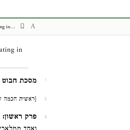
Otzar Midrashim, The Garden of Eden; Gehinnom, Tractate 'The Beating in the Grave'
ting in
מסכת חבוט 
1
[ראשית חכמה שע
2
פרק ראשון:
כ
3
ואחד ממלאכי 