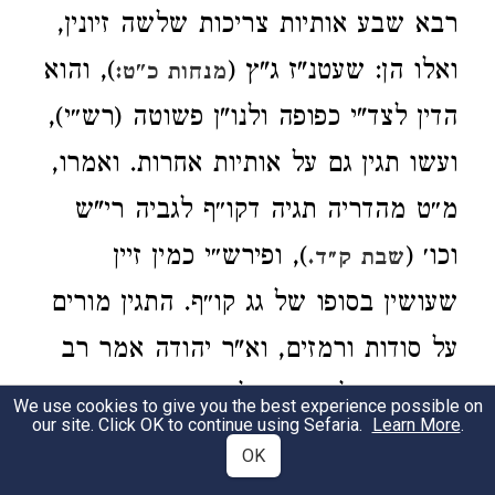
רבא שבע אותיות צריכות שלשה זיונין,
ואלו הן: שעטנ"ז ג"ץ (
), והוא
מנחות כ"ט:
הדין לצד"י כפופה ולנו"ן פשוטה (רש״י),
ועשו תגין גם על אותיות אחרות. ואמרו,
מ״ט מהדריה תגיה דקו״ף לגביה רי"ש
וכו׳ (
), ופירש״י כמין זיין
שבת ק״ד.
שעושין בסופו של גג קו״ף. התגין מורים
על סודות ורמזים, וא"ר יהודה אמר רב
בשעה שעלה משה למרום מצאו
We use cookies to give you the best experience possible on
our site. Click OK to continue using Sefaria.
Learn More
.
להקב״ה שיושב וקושר כתרים לאותיות
OK
(כמו התגין דס"ת, רש״י). אמר לפניו,