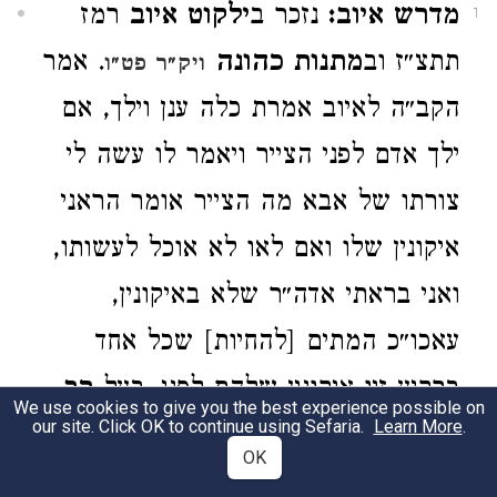
מדרש איוב:
נזכר ב
ילקוט איוב
רמז
1
תתצ״ז וב
מתנות כהונה
. אמר
ויק״ר פט״ו
הקב״ה לאיוב אמרת כלה ענן וילך, אם
ילך אדם לפני הצייר ויאמר לו עשה לי
צורתו של אבא מה הצייר אומר הראני
איקונין שלו ואם לאו לא אוכל לעשותו,
ואני בראתי אדה״ר שלא באיקונין,
עאכו״כ המתים [להחיות] שכל אחד
ברקיע זיו איקונין שלהם לפני. בעל
רב
We use cookies to give you the best experience possible on
our site. Click OK to continue using Sefaria.
Learn More
.
פעלים
אומר כי מדרש איוב מובא
OK
ב
ריקאנטי
פ׳ בראשית וז״ל: מדרש איוב,