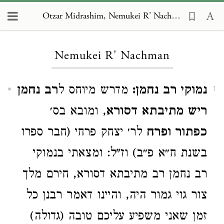
Otzar Midrashim, Nemukei R' Nachman
Loading...
Nemukei R' Nachman
נמוקי רב נחמן:
מדרש מיוחס ל
רב נחמן
1
ריש מתיבתא דסורא
, ומובא בס׳
כפתור ופרח
לר׳ יצחק פרחי (חבר ספרו
בשנת ח״א פ״ב) וז"ל: ומצאתי בנמוקי
רב נחמן רב מתיבתא דסורא, חירם מלך
צור גוי גמור היה, והיינו דאמר רבנן כל
זמן שאני משפיע עליכם טובה (גדולה)