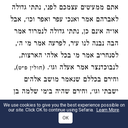
אתם ממעיטים עצמכם לפני, נתתי גדולה
לאברהם אמר ואנכי עפר ואפר וכו׳, אבל
או״ה אינם כן, נתתי גדולה לנמרוד אמר
הבה נבנה לנו עיר, לפרעה אמר מי ה׳,
לסנחריב אמר מי בכל אלהי הארצות,
לנבוכדנצר אמר אעלה וגו׳. (
),
חולין פ״ט
וחירם בכללם שנאמר מושב אלהים
ישבתי וגו׳, וחירם שהיה בימי שלמה בן
אשה אלמנה הוא ממטה נפתלי, והוא
We use cookies to give you the best experience possible on
our site. Click OK to continue using Sefaria.
Learn More
.
שנכנס לגן עדן בזכות הבית ששמש בו
OK