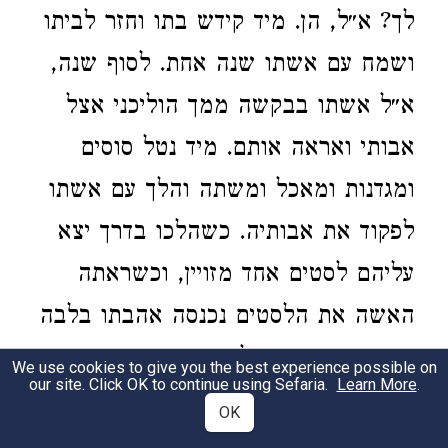
לך? א״ל, הן. מיד קידש בתו וחזר לביתו
ושמח עם אשתו שנה אחת. לסוף שנה,
א״ל אשתו בבקשה ממך הוליכני אצל
אבותי ואראה אותם. מיד נטל סוסים
ומגדנות ומאכל ומשתה והלך עם אשתו
לפקוד את אבותיה. כשהלכו בדרך יצא
עליהם לסטים אחד מזויין, וכשראתה
האשה את הלסטים נכנסה אהבתו בלבה
ויתפשו האשה והלסטים את הבחור
We use cookies to give you the best experience possible on
our site. Click OK to continue using Sefaria.
Learn More
.
ויאסרוהו בעבותים, ושימש הלסטים את
OK
האשה בדברי תפלות, ואח״כ שב