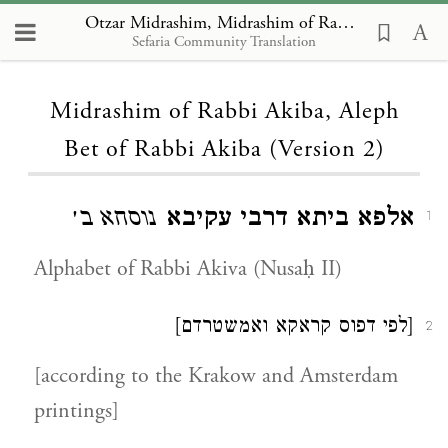
Otzar Midrashim, Midrashim of Rabbi Akiba, Aleph Bet of Rabbi Akiba (Version 2)
Sefaria Community Translation
Loading...
Midrashim of Rabbi Akiba, Aleph
Bet of Rabbi Akiba (Version 2)
אלפא ביתא דרבי עקיבא
נוסחא ב׳
1
Alphabet of Rabbi Akiva (Nusaḥ II)
[לפי דפוס קראקא ואמשטרדם]
2
[according to the Krakow and Amsterdam
printings]