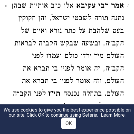
אמר רבי עקיבא
אלו כ״ב אותיות שבהן
3
נתנה תורה לשבטי ישראל, והן חקוקין
בעט שלהבת על כתר נורא ואיום של
הקב״ה, ובשעה שבקש הקב״ה לבראות
העולם מיד ירדו כולם ועמדו לפני
הקב״ה, זה אומר לפניו בי תברא את
העולם, וזה אומר לפניו בי תברא את
העולם. בתחלה נכנסה
תי"ו
לפני הקב״ה
ואמרה לפניו: רבש״ע! רצונך שתברא בי
We use cookies to give you the best experience possible on
our site. Click OK to continue using Sefaria.
Learn More
.
את עולמך, שבי אתה נותן תורה
OK
לישראל ע״י משה, שכך כתיב תורה צוה