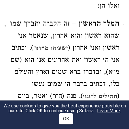
ואלו הן:
המלך הראשון
– זה הקב״ה יתברך שמו
4
שהוא ראשון והוא אחרון, שנאמר אני
ראשון ואני אחרון (
), וכתיב
ישעיהו מ״ד:ו׳
אני ה׳ ראשון ואת אחרונים אני הוא (שם
מ״א), ובדברו ברא שמים וארץ והעולם
כלו, דכתיב בדבר ה׳ שמים נעשו
(
). פנה (חזר) ואמר, ביום
תהילים ל״ג:ו׳
We use cookies to give you the best experience possible on
עשות ה׳ אלהים ארץ ושמים (
בראשית
our site. Click OK to continue using Sefaria.
Learn More
.
OK
), וברא את האדם בצלמו שנאמר
ב׳:ד׳