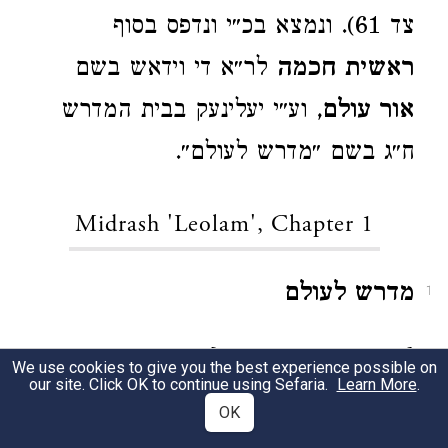
צד 61). ונמצא בכ״י ונדפס בסוף
ראשית חכמה
לר״א די וידאש בשם
אור עולם
, וע״י יעלינעק בבית המדרש
ח״ג בשם ״מדרש לעולם״.
Midrash 'Leolam', Chapter 1
מדרש לעולם
1
[בית המדרש חדר ג' 109]
2
We use cookies to give you the best experience possible on
our site. Click OK to continue using Sefaria.
Learn More
.
OK
פרק ראשון, מדבר בצדקה:
3