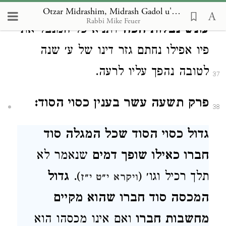
מדברת גדולות (
).
גדול
תהלים י"ב ד׳
Otzar Midrashim, Midrash Gadol u'Gedolah
Rabbi Mike Feuer
עונש נבלות הפה
דתניא כל המנבל את
פיו אפילו נחתם גזר דינו של ע׳ שנה
לטובה נהפך עליו לרעה.
37
פרק תשעה עשר בענין כסוי הסוד:
38
גדול כסוי הסוד שכל המגלה סוד
חברו כאילו שופך דמים
שנאמר לא
תלך רכיל וגו׳ (
).
גדול
ויקרא י״ט י״ז
המכסה סוד חברו שהוא מקיים
מחשבות חברו
ואם אינו מכסהו הוא