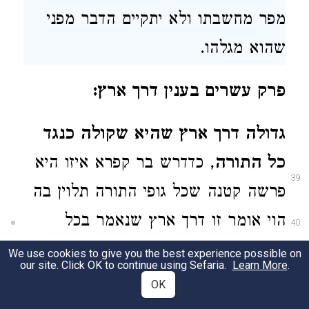
מפר מחשבתו ולא יתקיים הדבר מפני
שהוא מגלהו.
פרק עשרים בענין דרך ארץ:
גדולה דרך ארץ שהיא שקולה כנגד
כל התורה
, כדדרש בר קפרא איזו היא
39
פרשה קטנה שכל גופי התורה תלוין בה
הוי אומר זו דרך ארץ שנאמר בכל
40
דרכיך דעהו וגו׳ (
).
גדולה דרך
משלי ג׳ ו׳
We use cookies to give you the best experience possible on
our site. Click OK to continue using Sefaria.
Learn More
.
ארץ שהיא שקולה כנגד כל התורה
.
OK