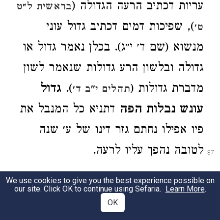
עריות דכתיב הרעה הגדולה (
בראשית ל״ט
), שפיכות דמים דכתיב גדול עוני
ט׳
מנשוא (שם ד׳ י״ג). בכלן נאמר גדול או
גדולה ובלשון הרע גדולות שנאמר לשון
מדברת גדולות (
).
גדול
תהלים י"ב ד׳
עונש נבלות הפה
דתניא כל המנבל את
פיו אפילו נחתם גזר דינו של ע׳ שנה
לטובה נהפך עליו לרעה.
37
פרק תשעה עשר בענין כסוי הסוד:
We use cookies to give you the best experience possible on
38
our site. Click OK to continue using Sefaria.
Learn More
.
OK
גדול כסוי הסוד שכל המגלה סוד