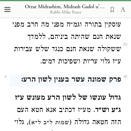
המקדש
, וסמך לדבר
א
יכה
י
שבה
ב
דד
Otzar Midrashim, Midrash Gadol u'Gedolah
ה
עיר ר״ת איבה. תניא מקדש שני שהיו
Rabbi Mike Feuer
עוסקין בתורה וגמ״ח מפני מה חרב מפני
שנאת חנם שהיתה ביניהם, ללמדך
35
ששקולה שנאת חנם כנגד שלש עבירות
ע״ז גלוי עריות ושפיכות דמים.
36
פרק שמונה עשר בענין לשון הרע:
גדול עונשו של לשון הרע מעונש ע״ז
ג״ע וש״ד
. מע״ז דכתיב אנא חטא העם
הזה חטאה גדולה (
), גלוי
שמות ל״ב ל״א