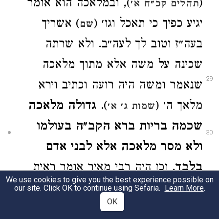
(
), ובמלאכה הוא אומר
תהלים קכ״ח א׳
יגיע כפיך כי תאכל וגו׳ (
) אשריך
שם
בעה״ז וטוב לך לעה״ב. ולא שרתה
שכינה על משה אלא מתוך מלאכה
29
שנאמר ומשה היה רועה וכתיב וירא
מלאך ה׳ (
).
גדולה מלאכה
שמות ג׳ א׳
שכמה בריות ברא הקב״ה בעולמו
30
ולא מסר מלאכה אלא לבני אדם
בלבד
. וכן היה רבי מאיר אומר ראית
We use cookies to give you the best experience possible on
מימיך ארי סבל דוב קייץ שועל חנוני או
our site. Click OK to continue using Sefaria.
Learn More
.
OK
אחד מהחיות עושה מלאכה? למה לא