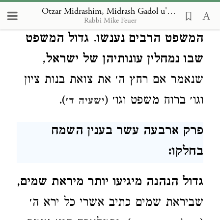
Otzar Midrashim, Midrash Gadol u'Gedolah
הוא הדין.
גדול המשפט שבעון חוסר
Rabbi Mike Feuer
המשפט הרבים נענשו
.
גדול המשפט
שבו נמחלין עונותיהן של ישראל
,
שנאמר אם רחץ ה׳ את צואת בנות ציון
וגו׳ ברוח משפט וגו׳ (
).
ישעיה ד׳
פרק ארבעה עשר בענין השמח
בחלקו:
גדול הנהנה מיגיעו יותר מיראת שמים
,
שביראת שמים כתיב אשרי כל ירא ה׳