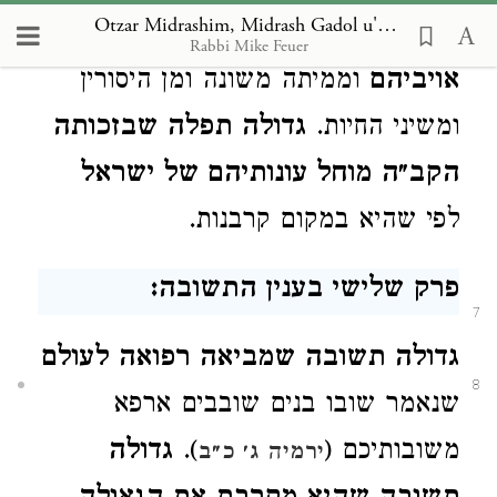
Otzar Midrashim, Midrash Gadol u'Gedolah
שבזכותה ישראל ניצולים מיד
Rabbi Mike Feuer
אויביהם
וממיתה משונה ומן היסורין
ומשיני החיות.
גדולה תפלה שבזכותה
הקב״ה מוחל עונותיהם של ישראל
לפי שהיא במקום קרבנות.
פרק שלישי בענין התשובה:
7
גדולה תשובה שמביאה רפואה לעולם
8
שנאמר שובו בנים שובבים ארפא
משובותיכם (
).
גדולה
ירמיה ג׳ כ״ב