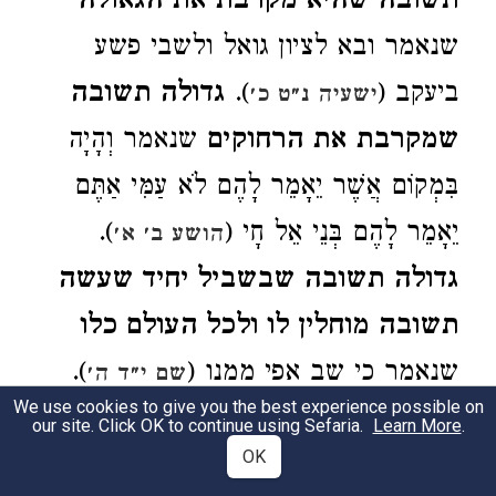
תשובה שהיא מקרבת את הגאולה
שנאמר ובא לציון גואל ולשבי פשע
ביעקב (
).
גדולה תשובה
ישעיה נ״ט כ׳
שמקרבת את הרחוקים
שנאמר וְהָיָה
בִּמְקוֹם אֲשֶׁר יֵאָמֵר לָהֶם לֹא עַמִּי אַתֶּם
יֵאָמֵר לָהֶם בְּנֵי אֵל חָי (
).
הושע ב׳ א׳
גדולה תשובה שבשביל יחיד שעשה
תשובה מוחלין לו ולכל העולם כלו
שנאמר כי שב אפי ממנו (
).
שם י״ד ה׳
We use cookies to give you the best experience possible on
our site. Click OK to continue using Sefaria.
Learn More
.
פרק רביעי בענין הענוה:
OK
9