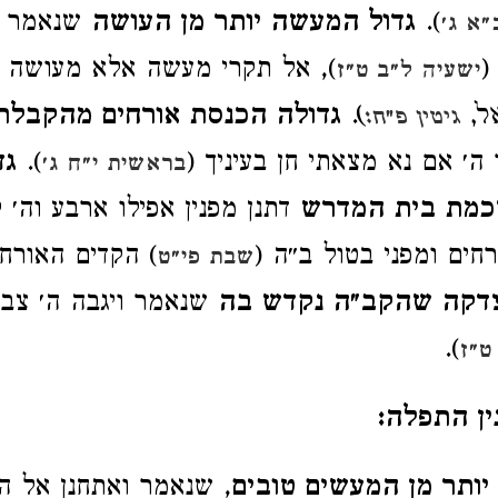
).
גדול המעשה יותר מן העושה
שנאמר ו
״א ג׳
(
), אל תקרי מעשה אלא מעושה
ישעיה ל״ב ט״ז
ל,
)
.
גדולה הכנסת אורחים מהקבלת 
גיטין פ״ח:
ה׳ אם נא מצאתי חן בעיניך (
).
גד
בראשית י״ח ג׳
כמת בית המדרש
דתנן מפנין אפילו ארבע וה׳ 
חים ומפני בטול ב״ה (
) הקדים האורח
שבת פי״ט
צדקה שהקב״ה נקדש בה
שנאמר ויגבה ה׳ צב
).
ט״ז
ין התפלה:
יותר מן המעשים טובים
, שנאמר ואתחנן אל ה׳