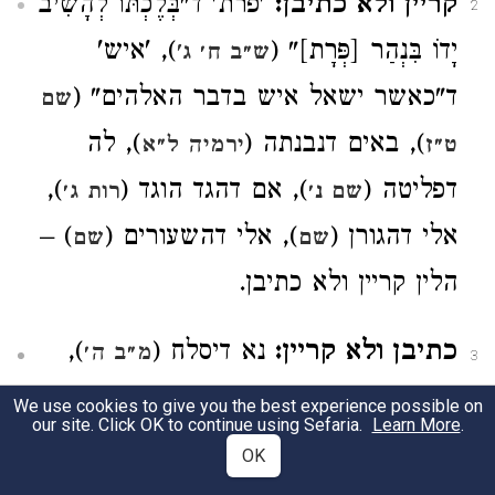
קריין ולא כתיבן:
'פרת' ד"בְּלֶכְתּוֹ לְהָשִׁיב
2
יָדוֹ בִּנְהַר [פְּרָת]" (
), 'איש'
ש״ב ח׳ ג'
ד"כאשר ישאל איש בדבר האלהים" (
שם
), באים דנבנתה (
), לה
ט״ז
ירמיה ל״א
דפליטה (
), אם דהגד הוגד (
),
שם נ׳
רות ג׳
אלי דהגורן (
), אלי דהשעורים (
) –
שם
שם
הלין קריין ולא כתיבן.
כתיבן ולא קריין:
נא דיסלח (
),
מ״ב ה׳
3
זאת דהמצוה (
), ידרך דהדורך
דברים ו׳
We use cookies to give you the best experience possible on
our site. Click OK to continue using Sefaria.
Learn More
.
(
), חמש דפאת נגב (
ירמיהו נ״א:ג׳
יחזקאל
OK
), אם דכי גואל (
) – הלין
מ״ח
רות ג׳