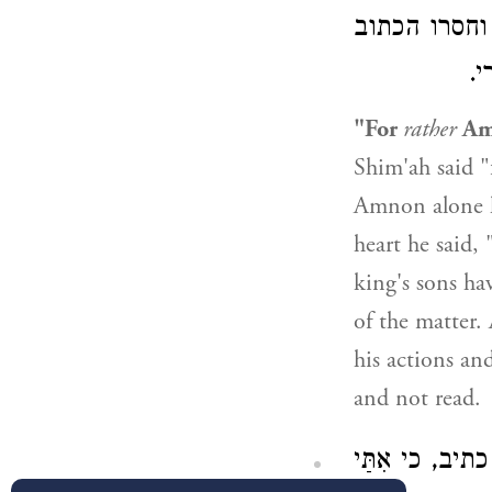
, וחסרו הכתוב
י
"For
rather
Am
Shim'ah said "
Amnon alone h
heart he said,
king's sons ha
of the matter.
his actions an
and not read.
) יב, כי אִתַּי