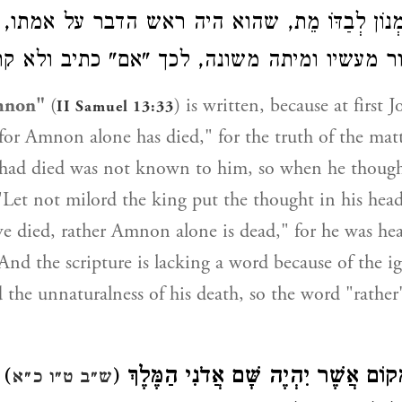
אַמְנוֹן לְבַדּוֹ מֵת, שהוא היה ראש הדבר על אמתו
עור מעשיו ומיתה משונה, לכך "אם" כתיב ולא קר
non"
(
) is written, because at first 
II Samuel 13:33
for Amnon alone has died," for the truth of the matt
ad died was not known to him, so when he thought
 "Let not milord the king put the thought in his head 
ve died, rather Amnon alone is dead," for he was he
 And the scripture is lacking a word because of the 
d the unnaturalness of his death, so the word "rather
כת
(
קוֹם אֲשֶׁר יִהְיֶה שָּׁם אֲדֹנִי הַמֶּלֶךְ
ש״ב ט״ו כ״א