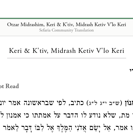
Otzar Midrashim, Keri & K'tiv, Midrash Ketiv V'lo Keri
Sefaria Community Translation
Loading...
Keri & K'tiv, Midrash Ketiv V'lo Keri
י
ot Read
כתיב, לפי שבראשונה אמר יונד
(
וֹן
ש״ב י״ג ל״ג
דו מת, שלא נודע לו הדבר על אמתתו כי אמנון 
אַל יָשֵׂם אֲדֹנִי הַמֶּלֶךְ אֶל לִבּוֹ דָּבָר לֵאמֹר כָּל 