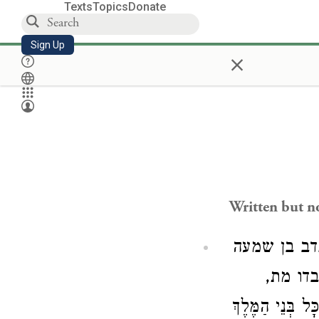
Texts
Topics
Donate
Sign Up
×
Written but n
) ב בן שמעה
לבדו מת
בְּנֵי הַמֶּלֶךְ