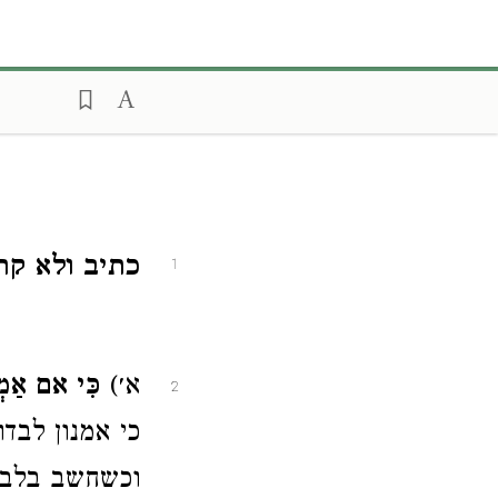
כתיב ולא קר
1
א׳)
כִּי אם אַמְנ
2
כי אמנון לב,
וכשחשב בלבו אמר, 