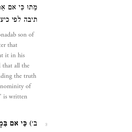
מֵתוּ כִּי אם 
תיבה לפי כי.
Jonadab son of
er that
 it in his
that all the
ading the truth
ignominity of
" is written
ב׳)
כִּי אם בִּמְ
3