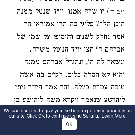
) זו שרה אמנו. יו״ד שנטל ממנה
י״ב ד'
היכן הלך? פליגי בה תרי אמוראי חד
אמר נחלק לשנים והוסיפו על שמו של
אברהם ה' חצי יו״ד הניטל משרה,
ונשאר לה ה', ונתגדל אברהם ממנה
והיא לא חסרה כלום, לקיים בה אשה
טובה עטרת בעלה. וחד אמר היו״ד ניתן
ליהושע שנאמר ויקרא משה ליהושע בן
We use cookies to give you the best experience possible on
נון יהושע (במדבר ל״ז ט״ז) אמר לו יה
our site. Click OK to continue using Sefaria.
Learn More
.
יושיעך מעצת מרגלים. יצחק על שמו
OK