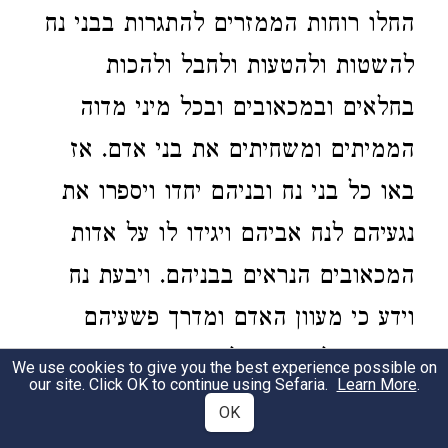
החלו רוחות הממזרים להתגרות בבני נח
להשטות ולהטעות ולחבל ולהכות
בחלאים ובמכאובים ובכל מיני מדוה
הממיתים ומשחיתים את בני אדם. אז
באו כל בני נח ובניהם יחדו ויספרו את
נגעיהם לנח אביהם ויגידו לו על אדות
המכאובים הנראים בבניהם. ויבעת נח
וידע כי מעוון האדם ומדרך פשעיהם
יתענו בכל מיני תחלואים ומדוים אז
We use cookies to give you the best experience possible on
our site. Click OK to continue using Sefaria.
Learn More
.
קידש נח את בניו ואת בני ביתו וביתו
OK
יחדו ויגש אל המזבח ויעל עולות ויתפלל