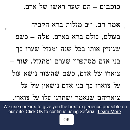
כוכבים
– הם שער ראשו של אדם.
אמר רב
, י״ב מזלות ברא הקב״ה
4
בעולם, כולם ברא באדם.
טלה
– כשם
שגוזזין אותו בכל שנה ומגדל שערו כך
בני אדם מסתפרין שערם ומתגדל.
שור
–
צוארו של אדם, כשם שהשור נושא עול
על צוארו כך בני אדם נושאין עול על
צואריהם שנאמר ישתרגו עלו על צוארי.
We use cookies to give you the best experience possible on
תאומים – שתי כתפים של אדם.
סרטן
–
our site. Click OK to continue using Sefaria.
Learn More
.
OK
ידיו ואצבעותיו של אדם, שכן סרטן זה