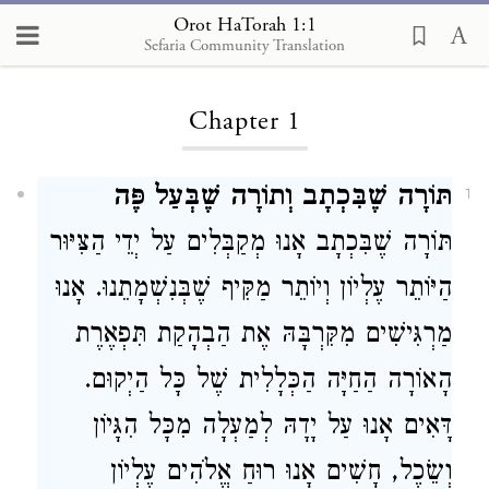
Orot HaTorah 1:1
Sefaria Community Translation
Loading...
Chapter 1
תּוֹרָה שֶׁבִּכְתָב וְתוֹרָה שֶׁבְּעַל פֶּה
1
תּוֹרָה שֶׁבִּכְתָב אָנוּ מְקַבְּלִים עַל יְדֵי הַצִּיּוּר
הַיּוֹתֵר עֶלְיוֹן וְיוֹתֵר מַקִּיף שֶׁבְּנִשְׁמָתֵנוּ. אָנוּ
מַרְגִּישִׁים מִקִּרְבָּהּ אֶת הַבְהָקַת תִּפְאֶרֶת
הָאוֹרָה הַחַיָּה הַכְּלָלִית שֶׁל כָּל הַיְקוּם.
דָּאִים אָנוּ עַל יָדָהּ לְמַעְלָה מִכָּל הִגָּיוֹן
וְשֵׂכֶל, חָשִׁים אָנוּ רוּחַ אֱלֹהִים עֶלְיוֹן