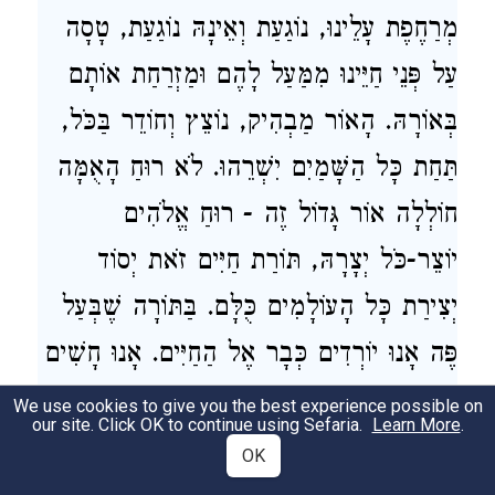
מְרַחֶפֶת עָלֵינוּ, נוֹגַעַת וְאֵינָהּ נוֹגַעַת, טָסָה
עַל פְּנֵי חַיֵּינוּ מִמַּעַל לָהֶם וּמַזְרַחַת אוֹתָם
בְּאוֹרָהּ. הָאוֹר מַבְהִיק, נוֹצֵץ וְחוֹדֵר בַּכֹּל,
תַּחַת כָּל הַשָּׁמַיִם יִשְׁרֵהוּ. לֹא רוּחַ הָאֻמָּה
חוֹלְלָה אוֹר גָּדוֹל זֶה - רוּחַ אֱלֹהִים
יוֹצֵר-כֹּל יְצָרָהּ, תּוֹרַת חַיִּים זֹאת יְסוֹד
יְצִירַת כָּל הָעוֹלָמִים כֻּלָּם. בַּתּוֹרָה שֶׁבְּעַל
פֶּה אָנוּ יוֹרְדִים כְּבָר אֶל הַחַיִּים. אָנוּ חָשִׁים
שֶׁהִנְנוּ מְקַבְּלִים אֶת הָאוֹרָה הָעֶלְיוֹנָה
We use cookies to give you the best experience possible on
our site. Click OK to continue using Sefaria.
Learn More
.
בַּצִּנּוֹר הַשֵּׁנִי שֶׁבַּנְּשָׁמָה, בַּצִּנּוֹר הַמִּתְקָרֵב
OK