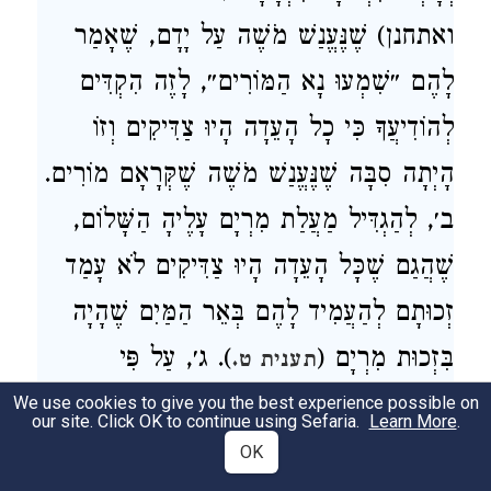
ואתחנן) שֶׁנֶּעֱנַשׁ מֹשֶׁה עַל יָדָם, שֶׁאָמַר
לָהֶם ״שִׁמְעוּ נָא הַמּוֹרִים״, לָזֶה הִקְדִּים
לְהוֹדִיעֲךָ כִּי כָל הָעֵדָה הָיוּ צַדִּיקִים וְזוֹ
הָיְתָה סִבָּה שֶׁנֶּעֱנַשׁ מֹשֶׁה שֶׁקְּרָאָם מוֹרִים.
ב׳, לְהַגְדִּיל מַעֲלַת מִרְיָם עָלֶיהָ הַשָּׁלוֹם,
שֶׁהֲגַם שֶׁכָּל הָעֵדָה הָיוּ צַדִּיקִים לֹא עָמַד
זְכוּתָם לְהַעֲמִיד לָהֶם בְּאֵר הַמַּיִם שֶׁהָיָה
בִּזְכוּת מִרְיָם (
). ג׳, עַל פִּי
תענית ט.
דִּבְרֵיהֶם זִכְרוֹנָם לִבְרָכָה (ילקוט שמעוני
We use cookies to give you the best experience possible on
our site. Click OK to continue using Sefaria.
Learn More
.
תשסג) שֶׁאָמְרוּ שֶׁיִּשְׂרָאֵל לֹא הָלְכוּ לִגְמֹל
OK