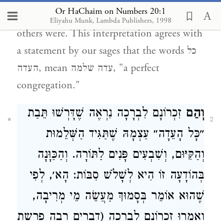
Or HaChaim on Numbers 20:1
moral/ethical plateau at the time, many
Eliyahu Munk, Lambda Publishers, 1998
others were. This interpretation agrees with
a statement by our sages that the words
כל
העדה
, mean
עדה שלמה
, "a perfect
congregation."
וְהֵם
זִכְרוֹנָם לִבְרָכָה נִרְאֶה שֶׁדָּרְשׁוּ תֵּבַת
2
״כָּל הָעֵדָה״ עַצְמָהּ שֶׁתַּגִּיד הַשְּׁלֵמוּת
וְהַקִּיּוּם, וְשִׁבְעִים פָּנִים לַתּוֹרָה. וְהַכַּוָּנָה
בְּהוֹדָעָה זוֹ הִיא לְשָׁלֹשׁ סִבּוֹת: הָא׳, לְפִי
שֶׁהוּא אוֹמֵר בְּסָמוּךְ מַעֲשֵׂה מֵי מְרִיבָה,
וְאָמְרוּ זִכְרוֹנָם לִבְרָכָה (דברים רבה פרשת