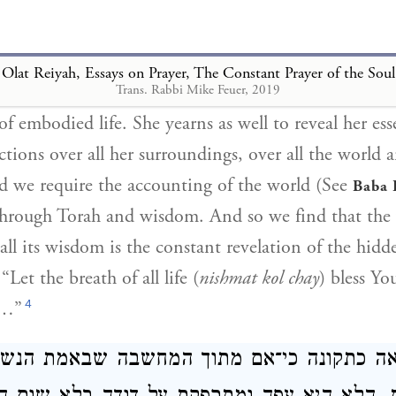
1
rayer of the soul
prayer of the
neshama
strives continually to move 
Olat Reiyah, Essays on Prayer, The Constant Prayer of the Soul
read over all the forces of life of the spirit and of the
Trans. Rabbi Mike Feuer, 2019
of embodied life. She yearns as well to reveal her es
tions over all her surroundings, over all the world a
d we require the accounting of the world (See
Baba 
hrough Torah and wisdom. And so we find that the
all its wisdom is the constant revelation of the hidd
 “Let the breath of all life (
nishmat kol chay
) bless Y
4
d…”
אה כתקונה כי־אם מתוך המחשבה שבאמת הנש