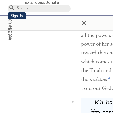
Texts
Topics
Donate
The constant p
2
Sign Up
The constant
×
revealed, to sp
all the powers 
power of her ac
toward this en
which comes t
the Torah and 
3
the
neshama
.
Lord our G–
מה היא