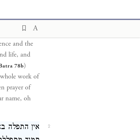
from hidden to
 vital soul, and
sence and the
nd life, and
)
Batra 78b
 whole work of
en prayer of
our name, oh
אין התפלה ב
2