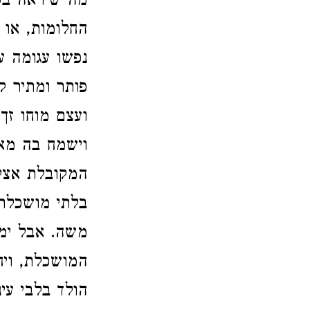
מה שיראה בספ
החלומות, או 
נפשו עגומה ע
פותר ומתיר ק
ועצם מוחו זך
וישמח בה מאד
המקובלת אצלו
בלתי מושכלת
משה. אבל ימח
המושכלת, ויח
הולד בלבי עי