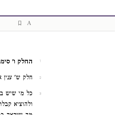
החלק ו' סימני
1
חלק ש' ענין א
2
כל מי שיש בי
3
ולהוציא קבלת