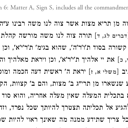
n 6: Matter A, Sign S, includes all the commandment
צוה מן תריא מצות אשר צוה לנו משה רבינו ע"
תורה צוה לנו משה מורשה קהלת יעק
דברים לג, ד
ורה בסוד ת'ו'ר'ה', שהוא בגימ' ת'ר'י'א', וכן 
את יי אלהיך ת'י'ר'א', וכן ויראת מאלהיך והוא
, כ
תיב
יראת ה' ראשית דעה חכמה ומוסר א
משלי א, ז
ע שנשארו מן תרי"ג ב' מצות, והם ב' קצוות, הק
 בתכלית המעלה שאין מעלה אחריה, והוא סוד
גיע אל תכליתה תצטרך להיותך שכל נפרד, וזה
ל צריך שתידע ממנה מה שאינך ראוי להיות שכ