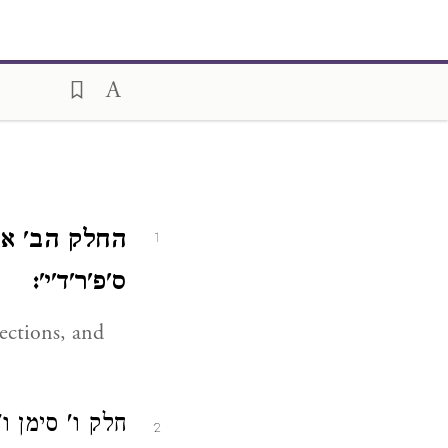
החלק הב' אות
1
ס'פ'ר'ד'י':
sections, and
חלק ו' סימן :
2