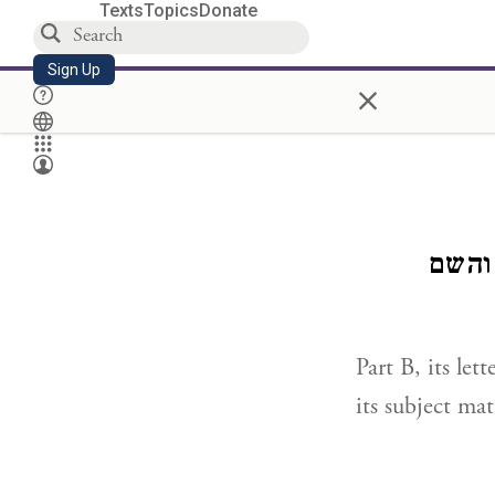
Texts
Topics
Donate
Sign Up
×
 והשם
Part B, its let
its subject mat