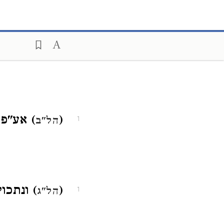
(
) אע"פ
הל"ב
1
(
) ונתכוי
הל"ג
1