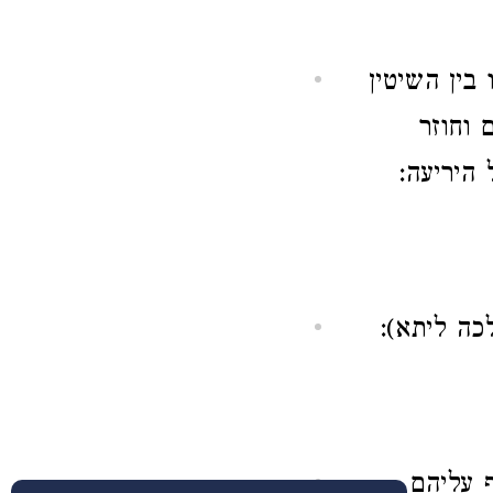
בין השיטין
 וחוזר
 היריעה:
כה ליתא):
ף עליהם