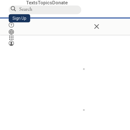
Texts
Topics
Donate
Sign Up
×