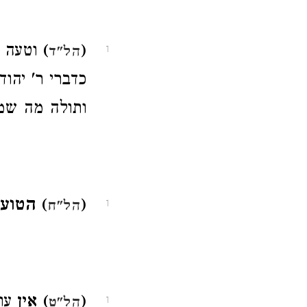
(
)
וטעה א
הל"ד
1
כדברי ר' יהו
ותולה מה שמו
(
) הטוע
הל"ח
1
(
) אין
עו
הל"ט
1