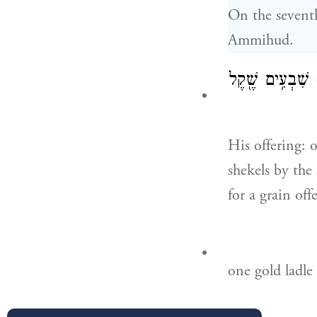
On the seventh
Ammihud.
ף שִׁבְעִ֥ים שֶׁ֖קֶל
His offering: 
shekels by the
for a grain off
one gold ladle 