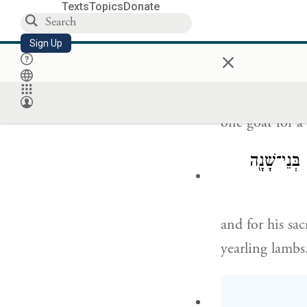
Texts
Topics
Donate
Sign Up
one bull of the
×
one goat for a
בְּנֵי־שָׁנָ֖ה
and for his sac
yearling lambs