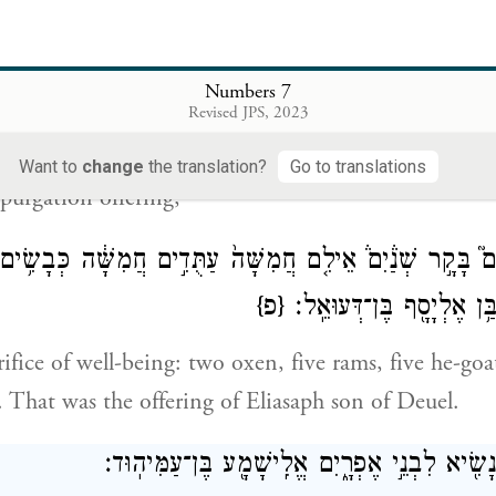
ָ֗ר אַ֧יִל אֶחָ֛ד כֶּֽבֶשׂ־אֶחָ֥ד בֶּן־שְׁנָת֖וֹ לְעֹלָֽה׃
 herd, one ram, and one lamb in its first year, for a 
Numbers 7
Revised JPS, 2023
ָ֖ד לְחַטָּֽאת׃
Want to
change
the translation?
Go to translations
 purgation offering;
ם֮ בָּקָ֣ר שְׁנַ֒יִם֒ אֵילִ֤ם חֲמִשָּׁה֙ עַתֻּדִ֣ים חֲמִשָּׁ֔ה כְּבָשִׂ֥ים 
ַ֥ן אֶלְיָסָ֖ף בֶּן־דְּעוּאֵֽל׃
{פ}
rifice of well-being: two oxen, five rams, five he-goa
. That was the offering of Eliasaph son of Deuel.
 נָשִׂ֖יא לִבְנֵ֣י אֶפְרָ֑יִם אֱלִֽישָׁמָ֖ע בֶּן־עַמִּיהֽוּד׃