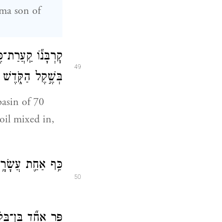
ama son of
קׇרְבָּנ֞וֹ קַֽעֲרַת־
49
בְּשֶׁ֣קֶל הַקֹּ֑דֶשׁ 
basin of 70
 oil mixed in,
כַּ֥ף אַחַ֛ת עֲשָׂרָ
50
פַּ֣ר אֶחָ֞ד בֶּן־בָּק