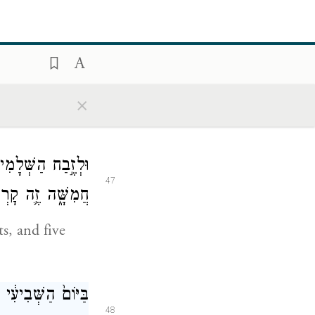
פַּ֣ר אֶחָ֞ד בֶּן־בָּק
45
burnt offering;
שְׂעִיר־עִזִּ֥ים אֶח
×
46
וּלְזֶ֣בַח הַשְּׁלָמִי
47
חֲמִשָּׁ֑ה זֶ֛ה קׇרְבּ
ts, and five
בַּיּוֹם֙ הַשְּׁבִיעִ֔י
48