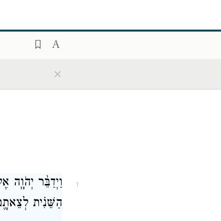
×
וַיְדַבֵּ֨ר יְהֹוָ֧ה א
1
הַשֵּׁנִ֗ית לְצֵאתָ