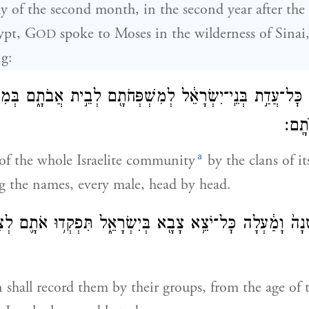
ay of the second month, in the second year after th
ypt, G
spoke to Moses in the wilderness of Sinai,
OD
g:
ׇּל־עֲדַ֣ת בְּנֵֽי־יִשְׂרָאֵ֔ל לְמִשְׁפְּחֹתָ֖ם לְבֵ֣ית אֲבֹתָ֑ם בְּמִס
ֹתָֽם׃
a
of the whole Israelite community
by the clans of it
ng the names, every male, head by head.
ָנָה֙ וָמַ֔עְלָה כׇּל־יֹצֵ֥א צָבָ֖א בְּיִשְׂרָאֵ֑ל תִּפְקְד֥וּ אֹתָ֛ם לְ
shall record them by their groups, from the age of 