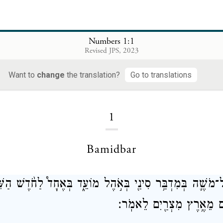
Numbers 1:1
Revised JPS, 2023
Numbers
Want to
change
the translation?
Go to translations
1
Bamidbar
ֶל־מֹשֶׁ֛ה בְּמִדְבַּ֥ר סִינַ֖י בְּאֹ֣הֶל מוֹעֵ֑ד בְּאֶחָד֩ לַחֹ֨דֶשׁ הַשֵּׁנִ
֛ם מֵאֶ֥רֶץ מִצְרַ֖יִם לֵאמֹֽר׃