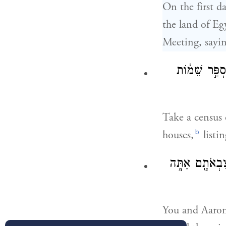
On the first d
the land of Eg
Meeting, sayin
ְפַּ֣ר שֵׁמ֔וֹת
Take a census 
b
houses,
listi
צִבְאֹתָ֖ם אַתָּ֥ה
You and Aaron 