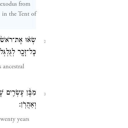
e exodus from
 in the Tent of
שְׂא֗וּ אֶת־רֹאשׁ֙ כ
2
כׇּל־זָכָ֖ר לְגֻלְגְּל
s ancestral
מִבֶּ֨ן עֶשְׂרִ֤ים שׁ
3
וְאַהֲרֹֽן׃
twenty years