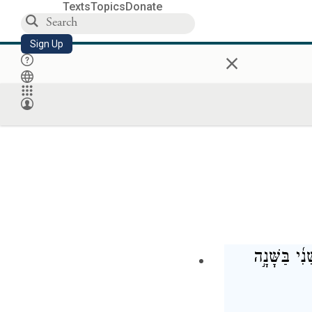
Texts
Topics
Donate
Sign Up
×
֜י בַּשָּׁנָ֣ה